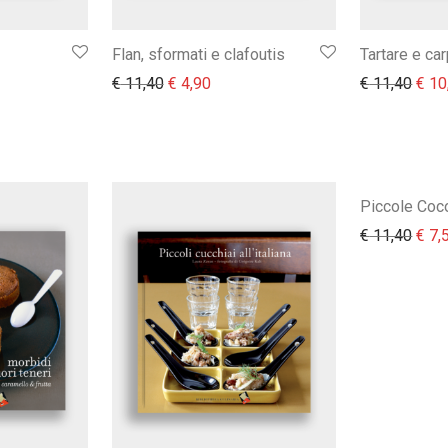
Flan, sformati e clafoutis
Tartare e ca
Il prezzo originale era: € 11,40.
Il prezzo attuale è: € 4,90.
Il pr
€
11,40
€
4,90
€
11,40
€
10
Piccole Coc
Il pr
€
11,40
€
7,