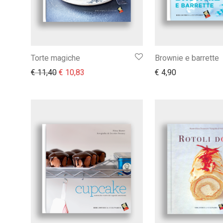
Torte magiche
Brownie e barrette
Il prezzo originale era: € 11,40.
Il prezzo attuale è: € 10,83.
€
11,40
€
10,83
€
4,90