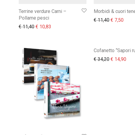
Terrine verdure Carni –
Morbidi & cuori tene
Pollame pesci
Il prezzo or
Il pre
€
11,40
€
7,50
Il prezzo originale era: € 11,40.
Il prezzo attuale è: € 10,83.
€
11,40
€
10,83
Cofanetto “Sapori ru
Il prezzo or
Il p
€
34,20
€
14,90