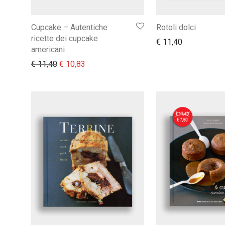
Cupcake – Autentiche
Rotoli dolci
ricette dei cupcake
€
11,40
americani
Il prezzo originale era: € 11,40.
Il prezzo attuale è: € 10,83.
€
11,40
€
10,83