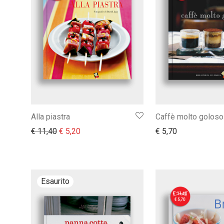
Alla piastra
Caffè molto goloso
Il prezzo originale era: € 11,40.
Il prezzo attuale è: € 5,20.
€
11,40
€
5,20
€
5,70