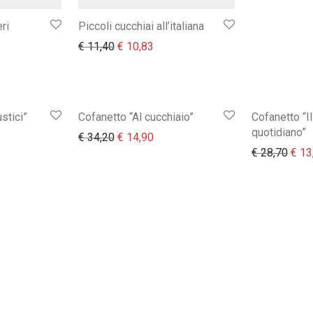
ri
Piccoli cucchiai all’italiana
iginale era: € 11,40.
zzo attuale è: € 7,50.
Il prezzo originale era: € 11,40.
Il prezzo attuale è: € 10,83.
€
11,40
€
10,83
stici”
Cofanetto “Al cucchiaio”
Cofanetto “I
quotidiano”
iginale era: € 34,20.
rezzo attuale è: € 14,90.
Il prezzo originale era: € 34,20.
Il prezzo attuale è: € 14,90.
€
34,20
€
14,90
Il pr
€
28,70
€
13