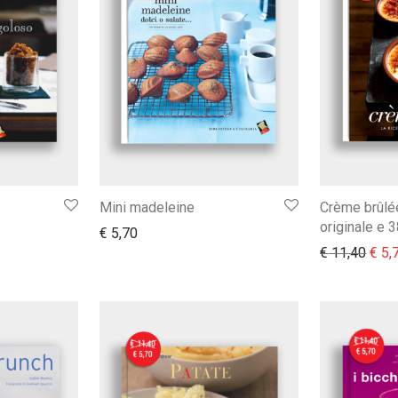
Mini madeleine
Crème brûlée
originale e 3
€
5,70
Il pr
€
11,40
€
5,