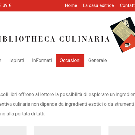
E 39 €
Home
La casa editrice
Contatt
e
Ispirati
InFormati
Occasioni
Generale
coli libri offrono al lettore la possibilità di esplorare un ingredi
inventiva culinaria non dipende da ingredienti esotici o da strume
 alla portata di tutti.