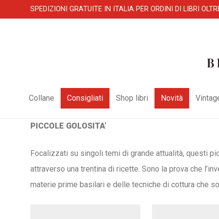
SPEDIZIONI GRATUITE IN ITALIA PER ORDINI DI LIBRI OLTR
Collane
Consigliati
Shop libri
Novità
Vintag
PICCOLE GOLOSITA’
Focalizzati su singoli temi di grande attualità, questi pic
attraverso una trentina di ricette. Sono la prova che l’
materie prime basilari e delle tecniche di cottura che sono