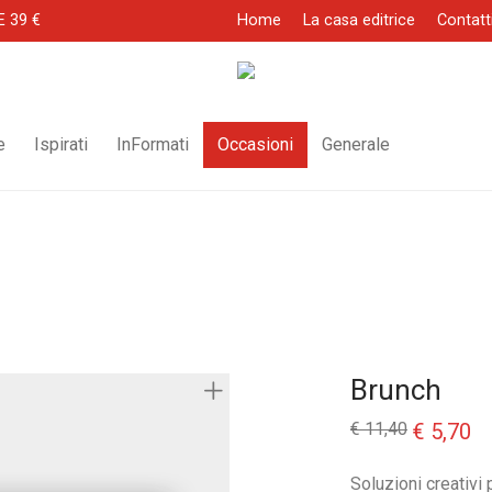
E 39 €
Home
La casa editrice
Contatt
e
Ispirati
InFormati
Occasioni
Generale
Brunch
Il
Il
€
11,40
€
5,70
prezzo
pr
originale
at
era:
è:
Soluzioni creativi 