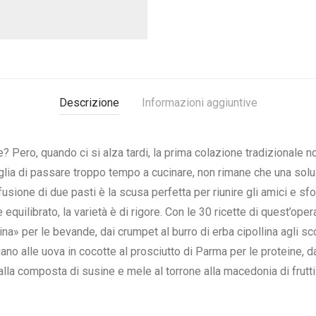
Descrizione
Informazioni aggiuntive
e? Pero, quando ci si alza tardi, la prima colazione tradizionale 
oglia di passare troppo tempo a cucinare, non rimane che una sol
 fusione di due pasti è la scusa perfetta per riunire gli amici e sf
quilibrato, la varietà è di rigore. Con le 30 ricette di quest’oper
llina» per le bevande, dai crumpet al burro di erba cipollina agli sc
ano alle uova in cocotte al prosciutto di Parma per le proteine, d
dalla composta di susine e mele al torrone alla macedonia di frutti