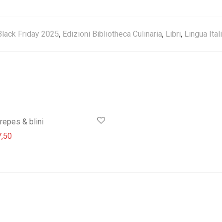
Black Friday 2025
,
Edizioni Bibliotheca Culinaria
,
Libri
,
Lingua Ital
repes & blini
prezzo originale era: € 11,80.
Il prezzo attuale è: € 7,50.
,50