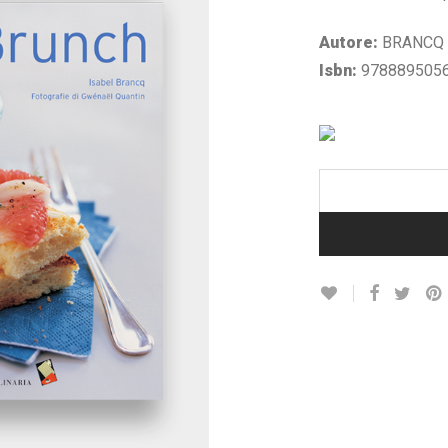
€ 11,40.
€ 5
Autore:
BRANCQ 
Isbn:
978889505