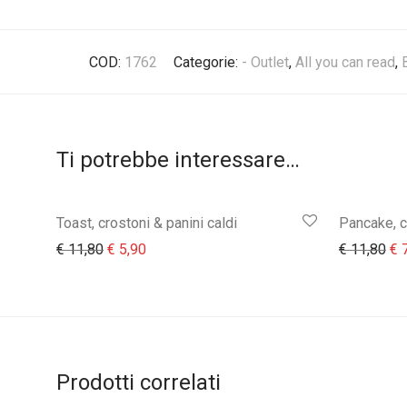
COD:
1762
Categorie:
- Outlet
,
All you can read
,
Ti potrebbe interessare…
Toast, crostoni & panini caldi
Pancake, c
Il prezzo originale era: € 11,80.
Il prezzo attuale è: € 5,90.
Il 
€
11,80
€
5,90
€
11,80
€
7
Prodotti correlati