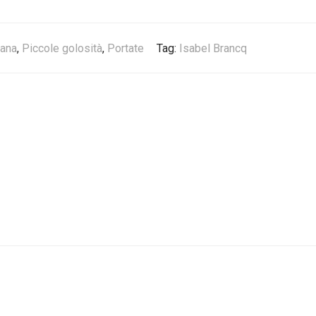
iana
,
Piccole golosità
,
Portate
Tag:
Isabel Brancq