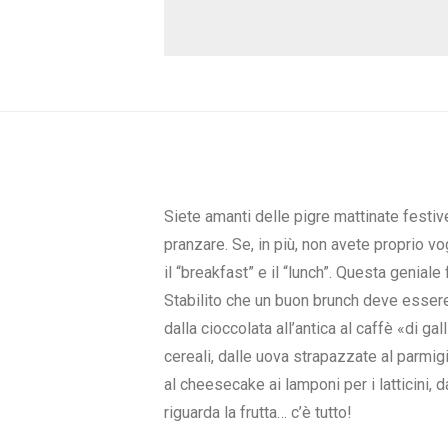
Siete amanti delle pigre mattinate festiv
pranzare. Se, in più, non avete proprio v
il “breakfast” e il “lunch”. Questa geniale
Stabilito che un buon brunch deve essere e
dalla cioccolata all’antica al caffè «di ga
cereali, dalle uova strapazzate al parmigi
al cheesecake ai lamponi per i latticini, 
riguarda la frutta… c’è tutto!