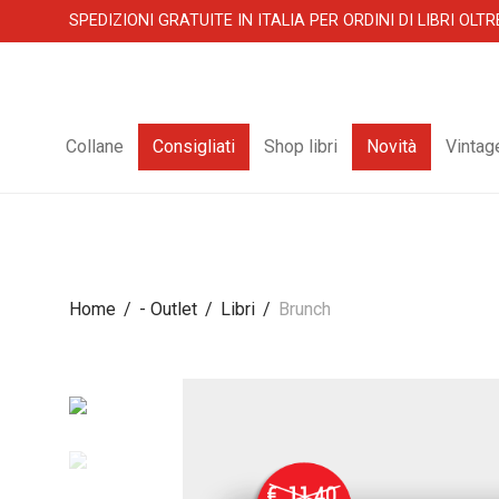
SPEDIZIONI GRATUITE IN ITALIA PER ORDINI DI LIBRI OLTR
Collane
Consigliati
Shop libri
Novità
Vintag
Home
/
- Outlet
/
Libri
/
Brunch