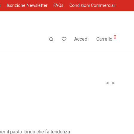
i
Iscrizione Newsletter
FAQs
Condizioni Commerciali
0
Accedi
Carrello
ezzo
tuale
per il pasto ibrido che fa tendenza