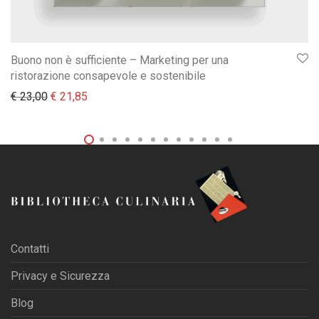
Buono non è sufficiente – Marketing per una
ristorazione consapevole e sostenibile
Il prezzo originale era: € 23,00.
Il prezzo attuale è: € 21,85.
€
23,00
€
21,85
Contatti
Privacy e Sicurezza
Blog