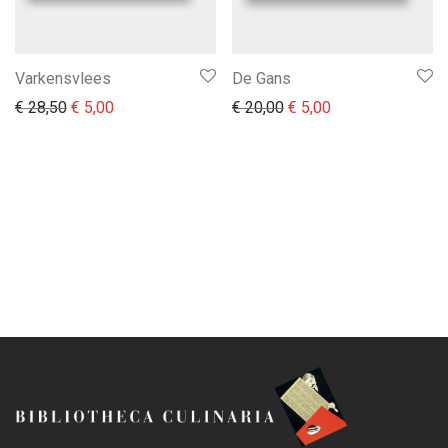
Varkensvlees
De Gans
Il prezzo originale era: € 28,50.
Il prezzo attuale è: € 5,00.
Il prezzo originale era:
Il prezzo attuale 
€
28,50
€
5,00
€
20,00
€
5,00