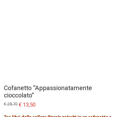
Cofanetto “Appassionatamente
cioccolato”
Il
Il
€
28,70
€
13,50
prezzo
prezzo
originale
attuale
era:
è: