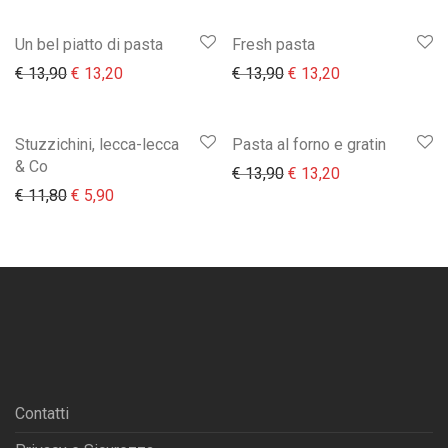
Un bel piatto di pasta
Fresh pasta
Il prezzo originale era: € 13,90.
Il prezzo attuale è: € 13,20.
Il prezzo originale era:
Il prezzo attual
€
13,90
€
13,20
€
13,90
€
13,20
Stuzzichini, lecca-lecca
Pasta al forno e gratin
& Co
Il prezzo originale era:
Il prezzo attual
€
13,90
€
13,20
Il prezzo originale era: € 11,80.
Il prezzo attuale è: € 5,90.
€
11,80
€
5,90
Contatti