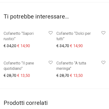
Ti potrebbe interessare…
Cofanetto “Sapori
Cofanetto “Dolci per
rustici”
tutti”
Il prezzo originale era: € 34,20.
Il prezzo attuale è: € 14,90.
Il prezzo originale era:
Il prezzo attual
€
34,20
€
14,90
€
34,70
€
14,90
Cofanetto “Il pane
Cofanetto “A tutta
quotidiano”
meringa”
Il prezzo originale era: € 28,70.
Il prezzo attuale è: € 13,50.
Il prezzo originale era:
Il prezzo attual
€
28,70
€
13,50
€
28,70
€
13,50
Prodotti correlati