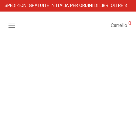
SPEDIZIONI GRATUITE IN ITALIA PER ORDINI DI LIBRI OLTRE 39 €
0
Carrello