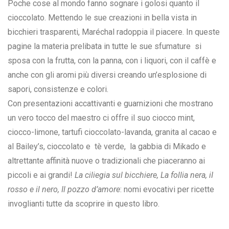
Poche cose al mondo fanno sognare i golosi quanto il
cioccolato. Mettendo le sue creazioni in bella vista in
bicchieri trasparenti, Maréchal radoppia il piacere. In queste
pagine la materia prelibata in tutte le sue sfumature si
sposa con la frutta, con la panna, con i liquori, con il caffè e
anche con gli aromi più diversi creando un’esplosione di
sapori, consistenze e colori.
Con presentazioni accattivanti e guarnizioni che mostrano
un vero tocco del maestro ci offre il suo ciocco mint,
ciocco-limone, tartufi cioccolato-lavanda, granita al cacao e
al Bailey’s, cioccolato e tè verde, la gabbia di Mikado e
altrettante affinità nuove o tradizionali che piaceranno ai
piccoli e ai grandi!
La ciliegia sul bicchiere, La follia nera, iI
rosso e il nero, Il pozzo d’amore
: nomi evocativi per ricette
invoglianti tutte da scoprire in questo libro.