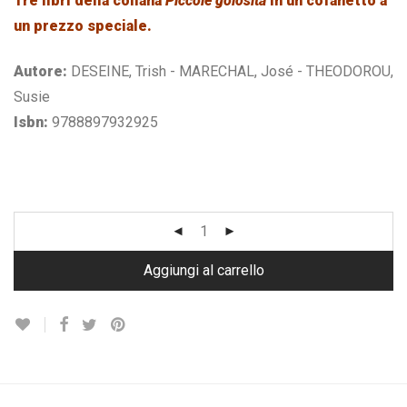
Tre libri della collana
Piccole golosità
in un cofanetto a
€ 28,70.
€ 13,50.
un prezzo speciale.
Autore:
DESEINE, Trish - MARECHAL, José - THEODOROU,
Susie
Isbn:
9788897932925
Aggiungi al carrello