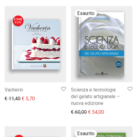
Vacherin
Scienza e tecnologia
del gelato artigianale –
Il prezzo originale era: € 11,40.
Il prezzo attuale è: € 5,70.
€
11,40
€
5,70
nuova edizione
Il prezzo originale era:
Il prezzo attual
€
60,00
€
54,00