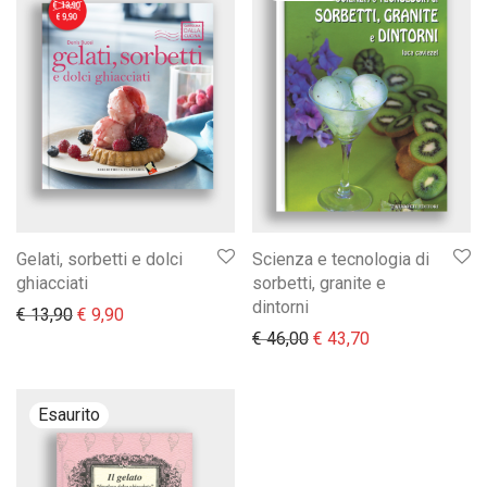
Gelati, sorbetti e dolci
Scienza e tecnologia di
ghiacciati
sorbetti, granite e
dintorni
Il prezzo originale era: € 13,90.
Il prezzo attuale è: € 9,90.
€
13,90
€
9,90
Il prezzo originale era:
Il prezzo attual
€
46,00
€
43,70