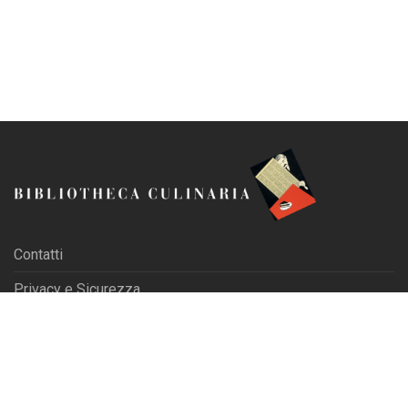
Contatti
Privacy e Sicurezza
Blog
| Iscriviti alla Newsletter
© 2026 La Tribuna s.r.l. - P.IVA 01702840180