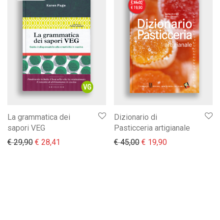
La grammatica dei
Dizionario di
sapori VEG
Pasticceria artigianale
Il prezzo originale era: € 29,90.
Il prezzo attuale è: € 28,41.
Il prezzo originale era:
Il prezzo attual
€
29,90
€
28,41
€
45,00
€
19,90