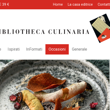
E 39 €
Home
La casa editrice
Contatt
e
Ispirati
InFormati
Occasioni
Generale