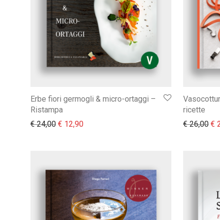
Erbe fiori germogli & micro-ortaggi –
Vasocottur
Ristampa
ricette
Il prezzo originale era: € 24,00.
Il prezzo attuale è: € 12,90.
Il 
€
24,00
€
12,90
€
26,00
€
2