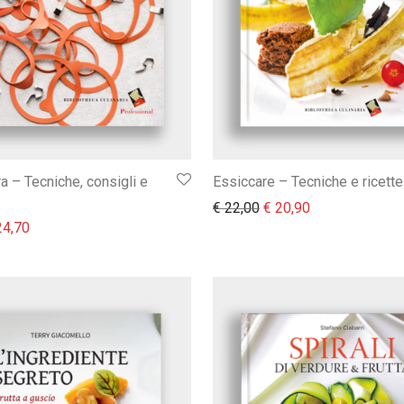
a – Tecniche, consigli e
Essiccare – Tecniche e ricette
Il prezzo originale era:
Il prezzo attual
€
22,00
€
20,90
prezzo originale era: € 26,00.
Il prezzo attuale è: € 24,70.
4,70