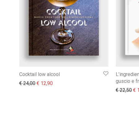
Cocktail low alcool
L’ingredie
guscio e f
Il prezzo originale era: € 24,00.
Il prezzo attuale è: € 12,90.
€
24,00
€
12,90
Il 
€
22,50
€
1