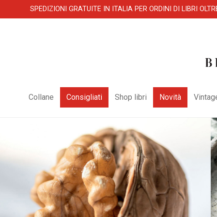
SPEDIZIONI GRATUITE IN ITALIA PER ORDINI DI LIBRI OLTR
Collane
Consigliati
Shop libri
Novità
Vintag