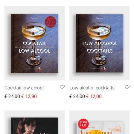
Cocktail low alcool
Low alcohol cocktails
Il prezzo originale era: € 24,00.
Il prezzo attuale è: € 12,90.
Il prezzo originale era:
Il prezzo attual
€
24,00
€
12,90
€
24,00
€
12,00