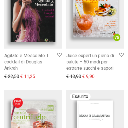
Agitato e Mescolato. I
Juice expert un pieno di
cocktail di Douglas
salute – 50 modi per
Ankrah
estrarre succhi e sapori
Il prezzo originale era: € 22,50.
Il prezzo attuale è: € 11,25.
Il prezzo originale era:
Il prezzo attuale 
€
22,50
€
11,25
€
13,90
€
9,90