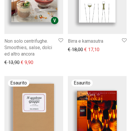
Non solo centrifughe.
Birra e kamasutra
Smoothies, salse, dolci
Il prezzo originale era:
Il prezzo attual
€
18,00
€
17,10
ed altro ancora
Il prezzo originale era: € 13,90.
Il prezzo attuale è: € 9,90.
€
13,90
€
9,90