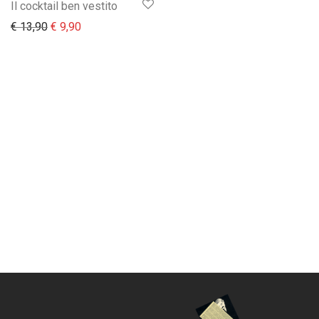
Il cocktail ben vestito
Il prezzo originale era: € 13,90.
Il prezzo attuale è: € 9,90.
€
13,90
€
9,90