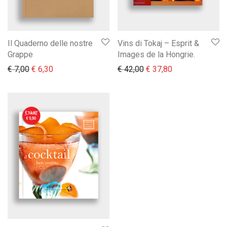
Il Quaderno delle nostre
Vins di Tokaj – Esprit &
Grappe
Images de la Hongrie.
Il prezzo originale era: € 7,00.
Il prezzo attuale è: € 6,30.
Il prezzo originale era:
Il prezzo attual
€
7,00
€
6,30
€
42,00
€
37,80