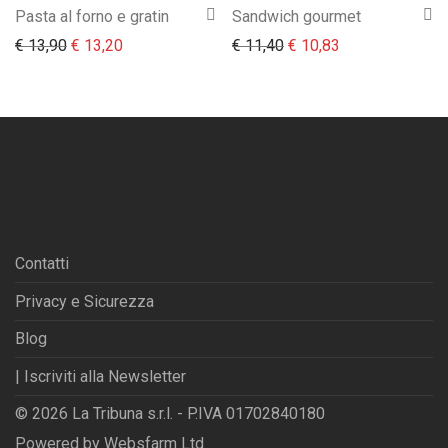
Pasta al forno e gratin
Sandwich gourmet
Il prezzo originale era: € 13,90.
Il prezzo attuale è: € 13,20.
Il prezzo originale era:
Il prezzo attual
€
13,90
€
13,20
€
11,40
€
10,83
Contatti
Privacy e Sicurezza
Blog
| Iscriviti alla Newsletter
© 2026 La Tribuna s.r.l. - P.IVA 01702840180
Powered by
Websfarm Ltd