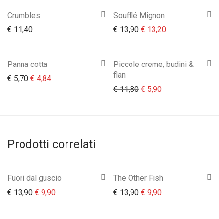
Crumbles
Soufflé Mignon
Il prezzo originale era:
Il prezzo attual
€
11,40
€
13,90
€
13,20
Panna cotta
Piccole creme, budini &
flan
Il prezzo originale era: € 5,70.
Il prezzo attuale è: € 4,84.
€
5,70
€
4,84
Il prezzo originale era:
Il prezzo attuale 
€
11,80
€
5,90
Prodotti correlati
Fuori dal guscio
The Other Fish
Il prezzo originale era: € 13,90.
Il prezzo attuale è: € 9,90.
Il prezzo originale era:
Il prezzo attuale 
€
13,90
€
9,90
€
13,90
€
9,90