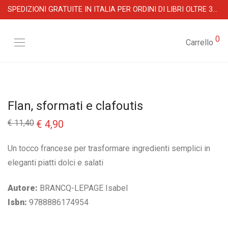
SPEDIZIONI GRATUITE IN ITALIA PER ORDINI DI LIBRI OLTRE 39 €
0
Carrello
Flan, sformati e clafoutis
Il
Il
€
11,40
€
4,90
prezzo
prezzo
originale
attuale
era:
è:
Un tocco francese per trasformare ingredienti semplici in
€ 11,40.
€ 4,90.
eleganti piatti dolci e salati
Autore:
BRANCQ-LEPAGE Isabel
Isbn:
9788886174954