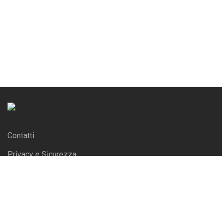
Contatti
Privacy e Sicurezza
Blog
| Iscriviti alla Newsletter
© 2026 La Tribuna s.r.l. - P.IVA 01702840180