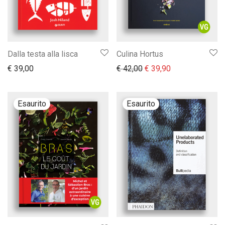
Dalla testa alla lisca
Culina Hortus
Il prezzo originale era:
Il prezzo attual
€
39,00
€
42,00
€
39,90