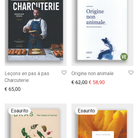
Leçons en pas à pas
Origine non animale
Charcuterie
Il prezzo originale era:
Il prezzo attual
€
62,00
€
58,90
€
65,00