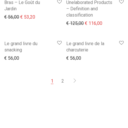
Bras – Le Goût du
Unelaborated Products
Jardin
– Definition and
classification
Il prezzo originale era: € 56,00.
Il prezzo attuale è: € 53,20.
€
56,00
€
53,20
Il prezzo originale era
Il prezzo att
€
125,00
€
116,00
Le grand livre du
Le grand livre de la
snacking
charcuterie
€
56,00
€
56,00
1
2