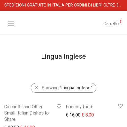
SPEDIZIONI GRATUITE IN ITALIA PER ORDINI DI LIBRI OLTRE 39 €
0
Carrello
Lingua Inglese
Showing
“Lingua Inglese”
Cicchetti: and Other
Friendly food
Small Italian Dishes to
Il prezzo originale era:
Il prezzo attuale 
€
16,00
€
8,00
Share