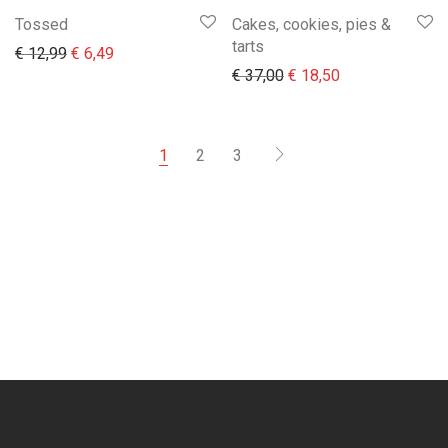
Tossed
Cakes, cookies, pies &
tarts
Il prezzo originale era: € 12,99.
Il prezzo attuale è: € 6,49.
€
12,99
€
6,49
Il prezzo originale era:
Il prezzo attual
€
37,00
€
18,50
1
2
3