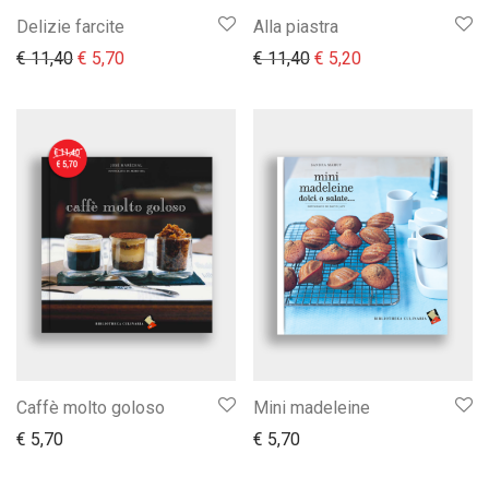
Delizie farcite
Alla piastra
Il prezzo originale era: € 11,40.
Il prezzo attuale è: € 5,70.
Il prezzo originale era:
Il prezzo attuale 
€
11,40
€
5,70
€
11,40
€
5,20
Caffè molto goloso
Mini madeleine
€
5,70
€
5,70