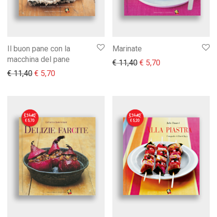
Il buon pane con la
Marinate
macchina del pane
Il prezzo originale era:
Il prezzo attuale 
€
11,40
€
5,70
Il prezzo originale era: € 11,40.
Il prezzo attuale è: € 5,70.
€
11,40
€
5,70