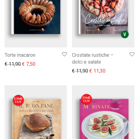
Torte macaron
Crostate rustiche –
dolci e salate
Il prezzo originale era: € 11,90.
Il prezzo attuale è: € 7,50.
€
11,90
€
7,50
Il prezzo originale era:
Il prezzo attual
€
11,90
€
11,30