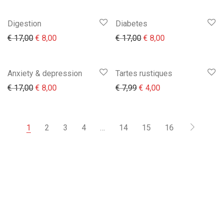
Digestion
Diabetes
Il prezzo originale era: € 17,00.
Il prezzo attuale è: € 8,00.
Il prezzo originale era:
Il prezzo attuale 
€
17,00
€
8,00
€
17,00
€
8,00
Anxiety & depression
Tartes rustiques
Il prezzo originale era: € 17,00.
Il prezzo attuale è: € 8,00.
Il prezzo originale era: €
Il prezzo attuale è
€
17,00
€
8,00
€
7,99
€
4,00
1
2
3
4
…
14
15
16