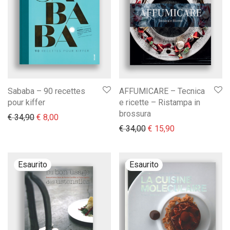
Sababa – 90 recettes
AFFUMICARE – Tecnica
pour kiffer
e ricette – Ristampa in
brossura
Il prezzo originale era: € 34,90.
Il prezzo attuale è: € 8,00.
€
34,90
€
8,00
Il prezzo originale era:
Il prezzo attual
€
34,00
€
15,90