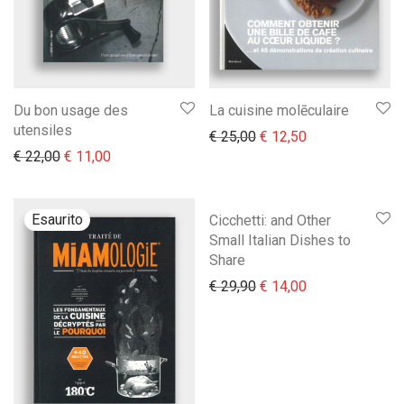
Du bon usage des
La cuisine molēculaire
utensiles
Il prezzo originale era:
Il prezzo attual
€
25,00
€
12,50
Il prezzo originale era: € 22,00.
Il prezzo attuale è: € 11,00.
€
22,00
€
11,00
Cicchetti: and Other
Small Italian Dishes to
Share
Il prezzo originale era:
Il prezzo attual
€
29,90
€
14,00