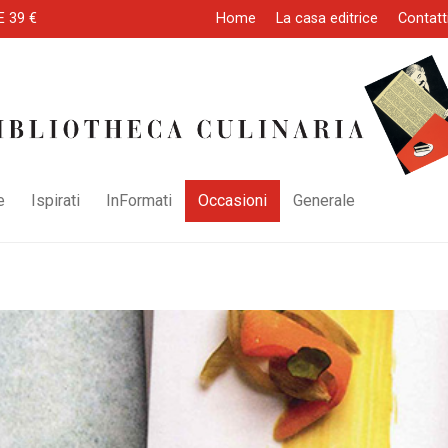
E 39 €
Home
La casa editrice
Contatt
e
Ispirati
InFormati
Occasioni
Generale