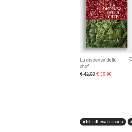
La dispensa dello
chef
Il prezzo original
Il prezzo 
€
42,00
€
39,90
bibliotheca culinaria