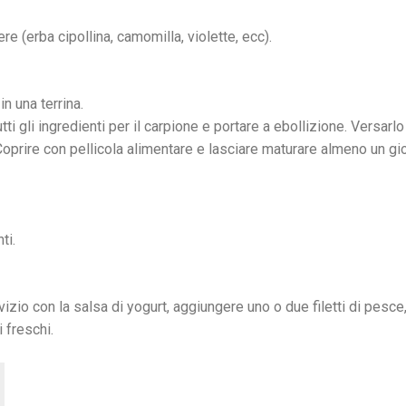
ere (erba cipollina, camomilla, violette, ecc).
in una terrina.
tti gli ingredienti per il carpione e portare a ebollizione. Versarlo 
oprire con pellicola alimentare e lasciare maturare almeno un gior
ti.
rvizio con la salsa di yogurt, aggiungere uno o due filetti di pesc
i freschi.