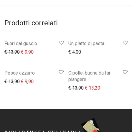
Prodotti correlati
Fuori dal guscio
Un piatto di pasta
Il prezzo originale era: € 13,90.
Il prezzo attuale è: € 9,90.
€
13,90
€
9,90
€
4,00
Pesce azzurro
Cipolle: buone da far
piangere
Il prezzo originale era: € 13,90.
Il prezzo attuale è: € 9,90.
€
13,90
€
9,90
Il prezzo originale era:
Il prezzo attual
€
13,90
€
13,20