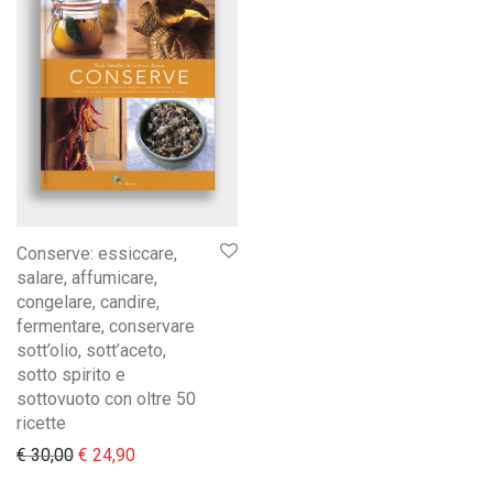
Conserve: essiccare,
salare, affumicare,
congelare, candire,
fermentare, conservare
sott’olio, sott’aceto,
sotto spirito e
sottovuoto con oltre 50
ricette
Il prezzo originale era: € 30,00.
Il prezzo attuale è: € 24,90.
€
30,00
€
24,90