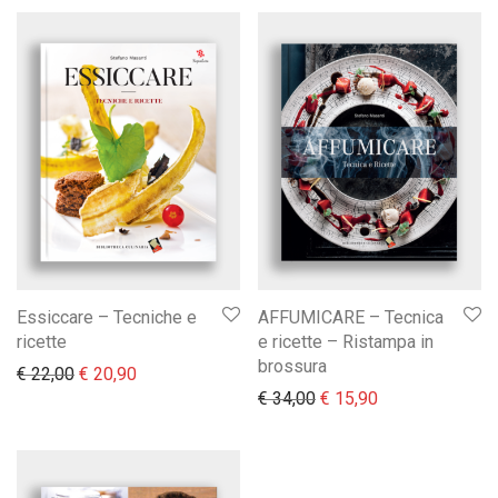
Essiccare – Tecniche e
AFFUMICARE – Tecnica
ricette
e ricette – Ristampa in
brossura
Il prezzo originale era: € 22,00.
Il prezzo attuale è: € 20,90.
€
22,00
€
20,90
Il prezzo originale era:
Il prezzo attual
€
34,00
€
15,90