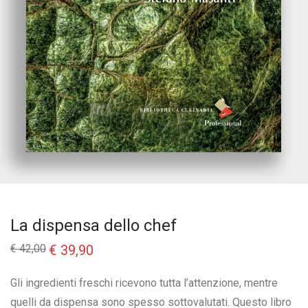
La dispensa dello chef
Il
Il
€
42,00
€
39,90
prezzo
prezzo
originale
attuale
era:
è:
Gli ingredienti freschi ricevono tutta l’attenzione, mentre
€ 42,00.
€ 39,90.
quelli da dispensa sono spesso sottovalutati. Questo libro