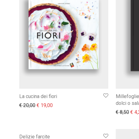
La cucina dei fiori
Millefogli
dolci o sal
Il prezzo originale era: € 20,00.
Il prezzo attuale è: € 19,00.
€
20,00
€
19,00
Il p
€
8,50
€
4,
Delizie farcite