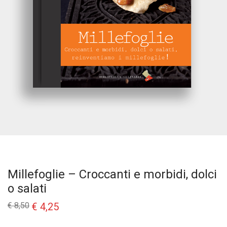
Millefoglie – Croccanti e morbidi, dolci
o salati
Il
Il
€
8,50
€
4,25
prezzo
prezzo
originale
attuale