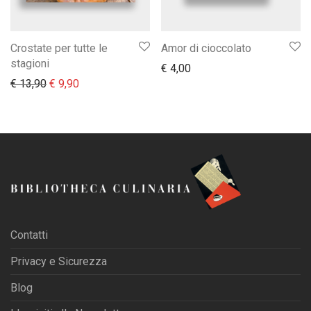
Crostate per tutte le
Amor di cioccolato
stagioni
€
4,00
Il prezzo originale era: € 13,90.
Il prezzo attuale è: € 9,90.
€
13,90
€
9,90
Contatti
Privacy e Sicurezza
Blog