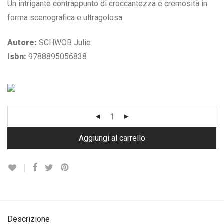
era:
è:
Un intrigante contrappunto di croccantezza e cremosità in
€ 8,50.
€ 4,25.
forma scenografica e ultragolosa.
Autore:
SCHWOB Julie
Isbn:
9788895056838
Aggiungi al carrello
Descrizione