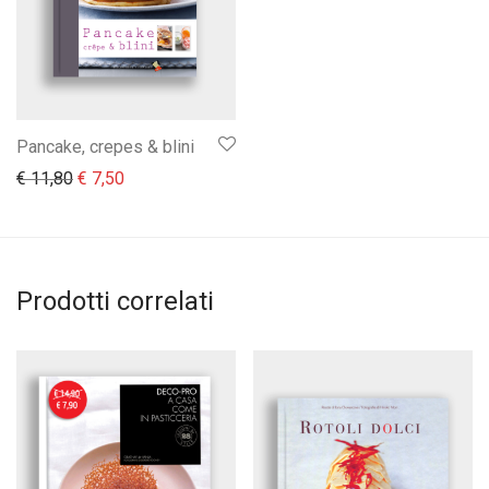
Pancake, crepes & blini
Il prezzo originale era: € 11,80.
Il prezzo attuale è: € 7,50.
€
11,80
€
7,50
Prodotti correlati