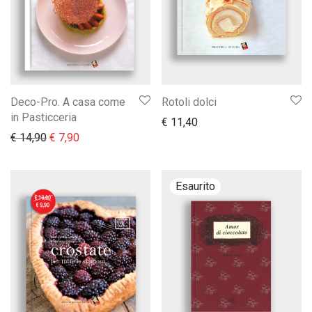
Deco-Pro. A casa come
Rotoli dolci
in Pasticceria
€
11,40
Il prezzo originale era: € 14,90.
Il prezzo attuale è: € 7,90.
€
14,90
€
7,90