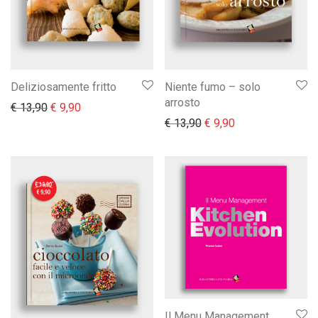
Deliziosamente fritto
Niente fumo – solo
arrosto
Il prezzo originale era: € 13,90.
Il prezzo attuale è: € 9,90.
€
13,90
€
9,90
Il prezzo originale era:
Il prezzo attuale 
€
13,90
€
9,90
Il Menu Management