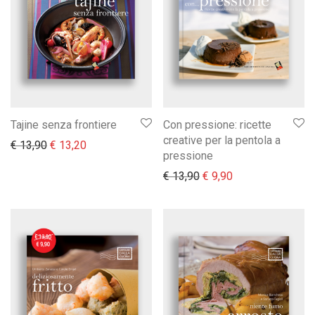
Tajine senza frontiere
Con pressione: ricette
creative per la pentola a
Il prezzo originale era: € 13,90.
Il prezzo attuale è: € 13,20.
€
13,90
€
13,20
pressione
Il prezzo originale era:
Il prezzo attuale 
€
13,90
€
9,90