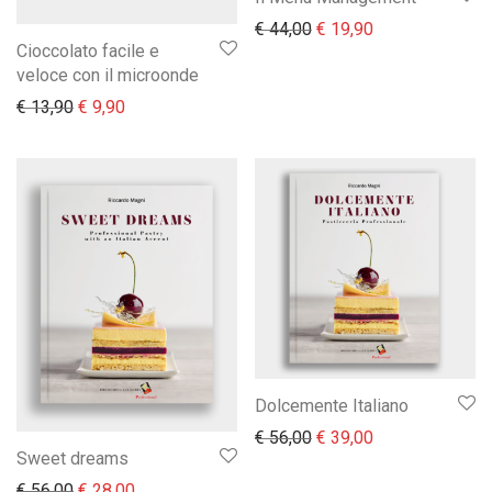
Il prezzo originale era:
Il prezzo attual
€
44,00
€
19,90
Cioccolato facile e
veloce con il microonde
Il prezzo originale era: € 13,90.
Il prezzo attuale è: € 9,90.
€
13,90
€
9,90
Dolcemente Italiano
Il prezzo originale era:
Il prezzo attual
€
56,00
€
39,00
Sweet dreams
Il prezzo originale era: € 56,00.
Il prezzo attuale è: € 28,00.
€
56,00
€
28,00