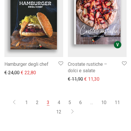
Hamburger degli chef
Crostate rustiche –
dolci e salate
Il prezzo originale era: € 24,00.
Il prezzo attuale è: € 22,80.
€
24,00
€
22,80
Il prezzo originale era:
Il prezzo attual
€
11,90
€
11,30
1
2
3
4
5
6
…
10
11
12