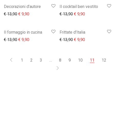
Decorazioni d’autore
Il cocktail ben vestito
Il prezzo originale era: € 13,90.
Il prezzo attuale è: € 9,90.
Il prezzo originale era:
Il prezzo attuale 
€
13,90
€
9,90
€
13,90
€
9,90
Il formaggio in cucina
Frittate d’Italia
Il prezzo originale era: € 13,90.
Il prezzo attuale è: € 9,90.
Il prezzo originale era:
Il prezzo attuale 
€
13,90
€
9,90
€
13,90
€
9,90
1
2
3
…
8
9
10
11
12