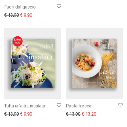
Fuori dal guscio
Il prezzo originale era: € 13,90.
Il prezzo attuale è: € 9,90.
€
13,90
€
9,90
Tutta un’altra insalata
Pasta fresca
Il prezzo originale era: € 13,90.
Il prezzo attuale è: € 9,90.
Il prezzo originale era:
Il prezzo attual
€
13,90
€
9,90
€
13,90
€
13,20