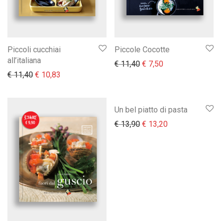
Piccoli cucchiai
Piccole Cocotte
all’italiana
Il prezzo originale era:
Il prezzo attuale 
€
11,40
€
7,50
Il prezzo originale era: € 11,40.
Il prezzo attuale è: € 10,83.
€
11,40
€
10,83
Un bel piatto di pasta
Il prezzo originale era:
Il prezzo attual
€
13,90
€
13,20