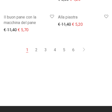
Il buon pane con la
Alla piastra
macchina del pane
Il prezzo originale era:
Il prezzo attuale 
€
11,40
€
5,20
Il prezzo originale era: € 11,40.
Il prezzo attuale è: € 5,70.
€
11,40
€
5,70
1
2
3
4
5
6