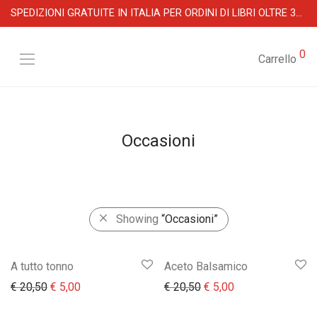
SPEDIZIONI GRATUITE IN ITALIA PER ORDINI DI LIBRI OLTRE 39 €
0
Carrello
Occasioni
Showing
“Occasioni”
A tutto tonno
Aceto Balsamico
Il prezzo originale era: € 20,50.
Il prezzo attuale è: € 5,00.
Il prezzo originale era:
Il prezzo attuale 
€
20,50
€
5,00
€
20,50
€
5,00