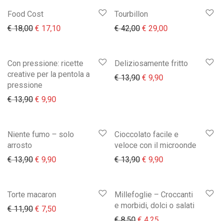
Food Cost
Tourbillon
Il prezzo originale era: € 18,00.
Il prezzo attuale è: € 17,10.
Il prezzo originale era:
Il prezzo attual
€
18,00
€
17,10
€
42,00
€
29,00
Con pressione: ricette
Deliziosamente fritto
creative per la pentola a
Il prezzo originale era:
Il prezzo attuale 
€
13,90
€
9,90
pressione
Il prezzo originale era: € 13,90.
Il prezzo attuale è: € 9,90.
€
13,90
€
9,90
Niente fumo – solo
Cioccolato facile e
arrosto
veloce con il microonde
Il prezzo originale era: € 13,90.
Il prezzo attuale è: € 9,90.
Il prezzo originale era:
Il prezzo attuale 
€
13,90
€
9,90
€
13,90
€
9,90
Torte macaron
Millefoglie – Croccanti
e morbidi, dolci o salati
Il prezzo originale era: € 11,90.
Il prezzo attuale è: € 7,50.
€
11,90
€
7,50
Il prezzo originale era: €
Il prezzo attuale è
€
8,50
€
4,25