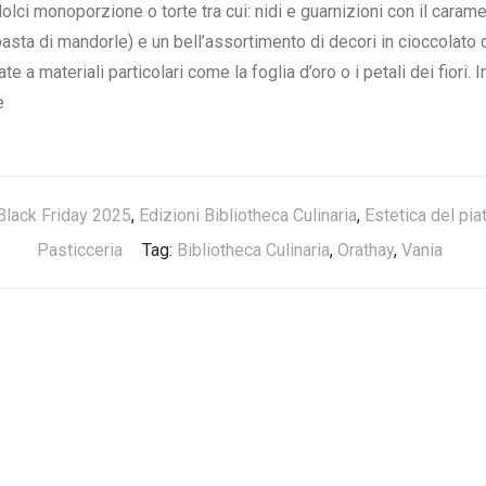
olci monoporzione o torte tra cui: nidi e guarnizioni con il caramel
pasta di mandorle) e un bell’assortimento di decori in cioccolato da
e a materiali particolari come la foglia d’oro o i petali dei fiori. I
e
Black Friday 2025
,
Edizioni Bibliotheca Culinaria
,
Estetica del piat
Pasticceria
Tag:
Bibliotheca Culinaria
,
Orathay
,
Vania