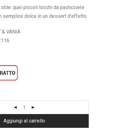
tuale
 stile: quei piccoli tocchi da pasticciere
,90.
 semplice dolce in un dessert d’effetto.
 & VANIA
2116
Aggiungi al carrello