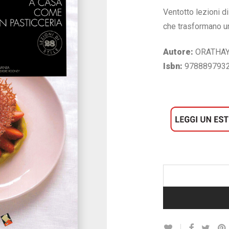
originale
at
era:
è:
Ventotto lezioni di
€ 14,90.
€ 7
che trasformano un
Autore:
ORATHAY
Isbn:
978889793