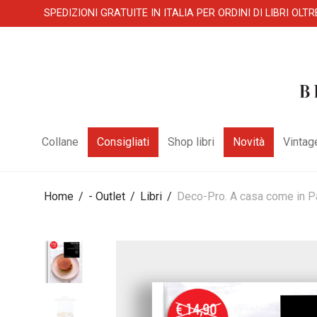
SPEDIZIONI GRATUITE IN ITALIA PER ORDINI DI LIBRI OLTR
Collane
Consigliati
Shop libri
Novità
Vintag
Home
/
- Outlet
/
Libri
/
Deco-Pro. A casa come in Pa