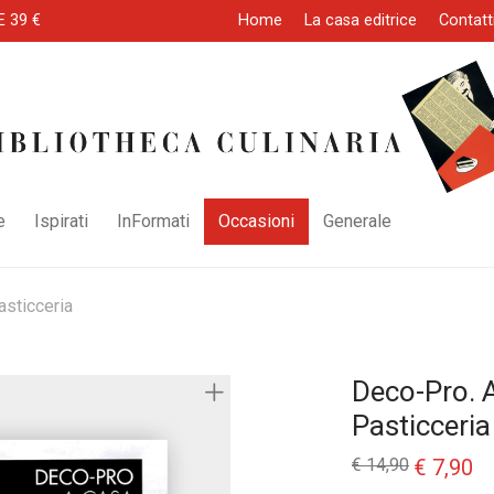
E 39 €
Home
La casa editrice
Contatt
e
Ispirati
InFormati
Occasioni
Generale
sticceria
Deco-Pro. 
Pasticceria
Il
Il
€
14,90
€
7,90
prezzo
pr