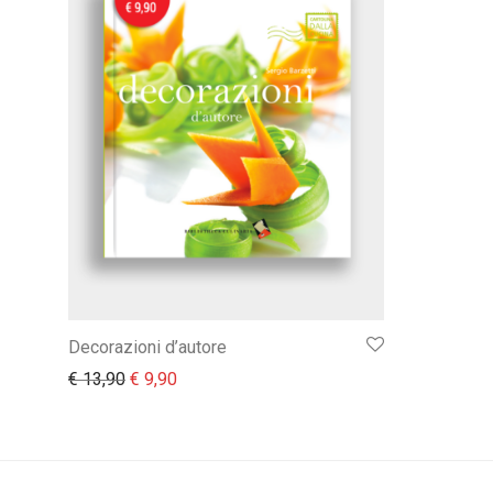
Decorazioni d’autore
Il prezzo originale era: € 13,90.
Il prezzo attuale è: € 9,90.
€
13,90
€
9,90