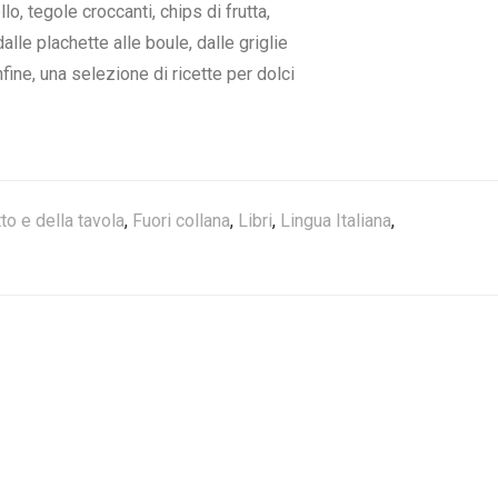
lo, tegole croccanti, chips di frutta,
lle plachette alle boule, dalle griglie
nfine, una selezione di ricette per dolci
to e della tavola
,
Fuori collana
,
Libri
,
Lingua Italiana
,