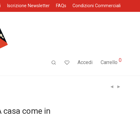
i
Iscrizione Newsletter
FAQs
Condizioni Commerciali
0
Accedi
Carrello
A casa come in
ezzo