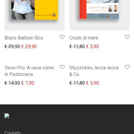
Bruno Barbieri Box
Crudo di mare
Il prezzo originale era: € 39,90.
Il prezzo attuale è: € 29,90.
Il prezzo originale era:
Il prezzo attuale 
€
39,90
€
29,90
€
11,80
€
5,90
Deco-Pro. A casa come
Stuzzichini, lecca-lecca
in Pasticceria
& Co
Il prezzo originale era: € 14,90.
Il prezzo attuale è: € 7,90.
Il prezzo originale era:
Il prezzo attuale 
€
14,90
€
7,90
€
11,80
€
5,90
Contatti