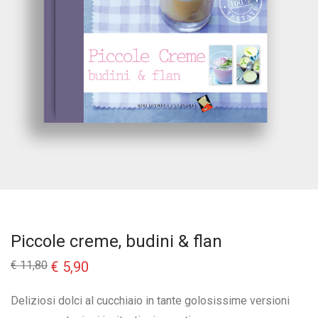
Piccole creme, budini & flan
Il
Il
€
11,80
€
5,90
prezzo
prezzo
originale
attuale
era:
è:
Deliziosi dolci al cucchiaio in tante golosissime versioni
€ 11,80.
€ 5,90.