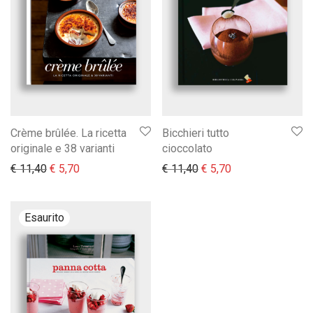
Crème brûlée. La ricetta
Bicchieri tutto
originale e 38 varianti
cioccolato
Il prezzo originale era: € 11,40.
Il prezzo attuale è: € 5,70.
Il prezzo originale era:
Il prezzo attuale 
€
11,40
€
5,70
€
11,40
€
5,70