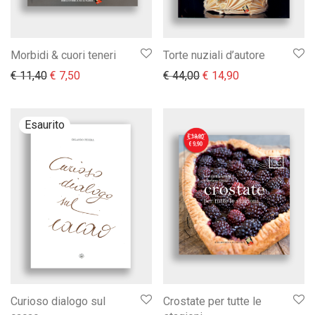
Morbidi & cuori teneri
Torte nuziali d’autore
Il prezzo originale era: € 11,40.
Il prezzo attuale è: € 7,50.
Il prezzo originale era:
Il prezzo attual
€
11,40
€
7,50
€
44,00
€
14,90
Curioso dialogo sul
Crostate per tutte le