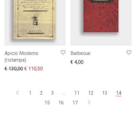
Apicio Moderno
Barbecue
(ristampa)
€
4,00
Il prezzo originale era: € 130,00.
Il prezzo attuale è: € 110,50.
€
130,00
€
110,50
1
2
3
…
11
12
13
14
15
16
17