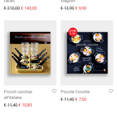
cacao
stagioni
Il prezzo originale era: € 210,00.
Il prezzo attuale è: € 140,00.
Il prezzo originale era:
Il prezzo attuale 
€
210,00
€
140,00
€
13,90
€
9,90
Piccoli cucchiai
Piccole Cocotte
all’italiana
Il prezzo originale era:
Il prezzo attuale 
€
11,40
€
7,50
Il prezzo originale era: € 11,40.
Il prezzo attuale è: € 10,83.
€
11,40
€
10,83