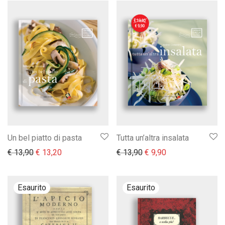
Un bel piatto di pasta
Tutta un’altra insalata
Il prezzo originale era: € 13,90.
Il prezzo attuale è: € 13,20.
Il prezzo originale era:
Il prezzo attuale 
€
13,90
€
13,20
€
13,90
€
9,90