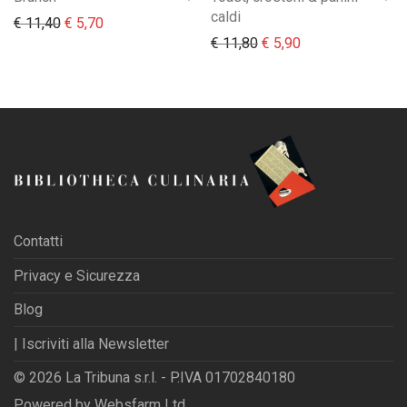
caldi
Il prezzo originale era: € 11,40.
Il prezzo attuale è: € 5,70.
€
11,40
€
5,70
Il prezzo originale era:
Il prezzo attuale 
€
11,80
€
5,90
Contatti
Privacy e Sicurezza
Blog
| Iscriviti alla Newsletter
© 2026 La Tribuna s.r.l. - P.IVA 01702840180
Powered by
Websfarm Ltd