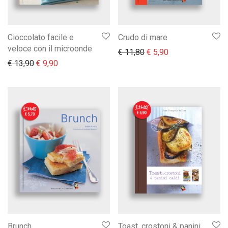
Cioccolato facile e
Crudo di mare
veloce con il microonde
Il prezzo originale era:
Il prezzo attuale 
€
11,80
€
5,90
Il prezzo originale era: € 13,90.
Il prezzo attuale è: € 9,90.
€
13,90
€
9,90
Brunch
Toast, crostoni & panini