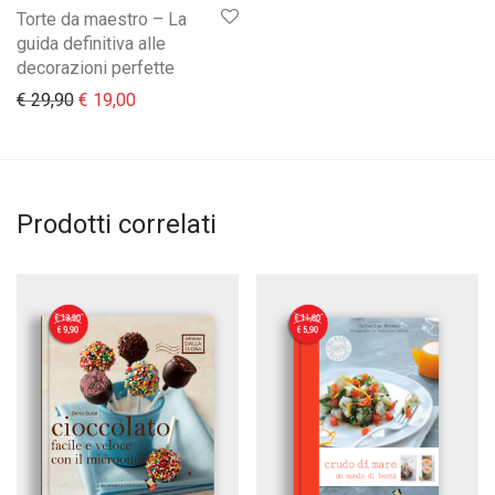
Torte da maestro – La
guida definitiva alle
decorazioni perfette
Il prezzo originale era: € 29,90.
Il prezzo attuale è: € 19,00.
€
29,90
€
19,00
Prodotti correlati