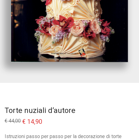
Torte nuziali d’autore
Il
Il
€
44,00
€
14,90
prezzo
prezzo
originale
attuale
era:
è:
Istruzioni passo per passo per la decorazione di torte