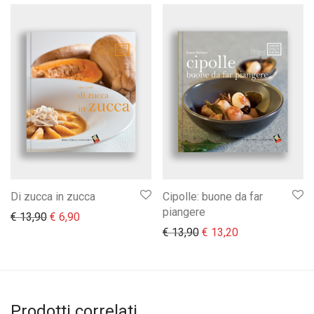
Di zucca in zucca
Cipolle: buone da far
piangere
Il prezzo originale era: € 13,90.
Il prezzo attuale è: € 6,90.
€
13,90
€
6,90
Il prezzo originale era:
Il prezzo attual
€
13,90
€
13,20
Prodotti correlati