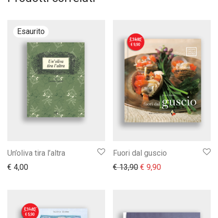
Un’oliva tira l’altra
Fuori dal guscio
Il prezzo originale era:
Il prezzo attuale 
€
4,00
€
13,90
€
9,90