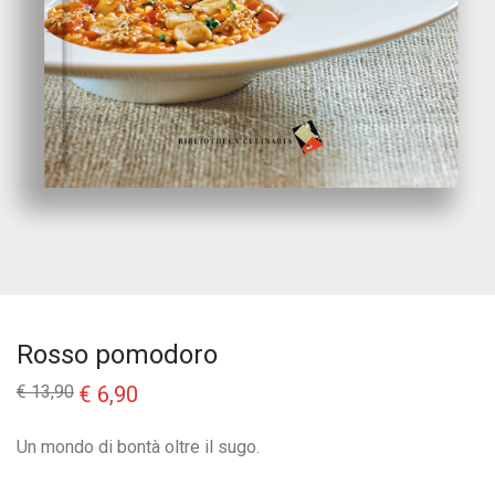
Rosso pomodoro
Il
Il
€
13,90
€
6,90
prezzo
prezzo
originale
attuale
era:
è:
Un mondo di bontà oltre il sugo.
€ 13,90.
€ 6,90.