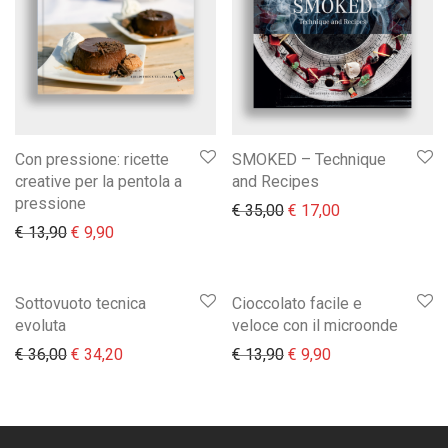
Con pressione: ricette
SMOKED – Technique
creative per la pentola a
and Recipes
pressione
Il prezzo originale era:
Il prezzo attual
€
35,00
€
17,00
Il prezzo originale era: € 13,90.
Il prezzo attuale è: € 9,90.
€
13,90
€
9,90
Sottovuoto tecnica
Cioccolato facile e
evoluta
veloce con il microonde
Il prezzo originale era: € 36,00.
Il prezzo attuale è: € 34,20.
Il prezzo originale era:
Il prezzo attuale 
€
36,00
€
34,20
€
13,90
€
9,90