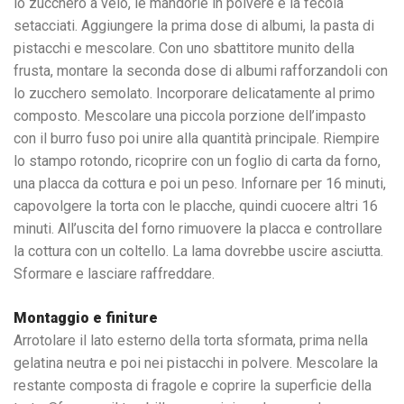
lo zucchero a velo, le mandorle in polvere e la fecola
setacciati. Aggiungere la prima dose di albumi, la pasta di
pistacchi e mescolare. Con uno sbattitore munito della
frusta, montare la seconda dose di albumi rafforzandoli con
lo zucchero semolato. Incorporare delicatamente al primo
composto. Mescolare una piccola porzione dell’impasto
con il burro fuso poi unire alla quantità principale. Riempire
lo stampo rotondo, ricoprire con un foglio di carta da forno,
una placca da cottura e poi un peso. Infornare per 16 minuti,
capovolgere la torta con le placche, quindi cuocere altri 16
minuti. All’uscita del forno rimuovere la placca e controllare
la cottura con un coltello. La lama dovrebbe uscire asciutta.
Sformare e lasciare raffreddare.
Montaggio e finiture
Arrotolare il lato esterno della torta sformata, prima nella
gelatina neutra e poi nei pistacchi in polvere. Mescolare la
restante composta di fragole e coprire la superficie della