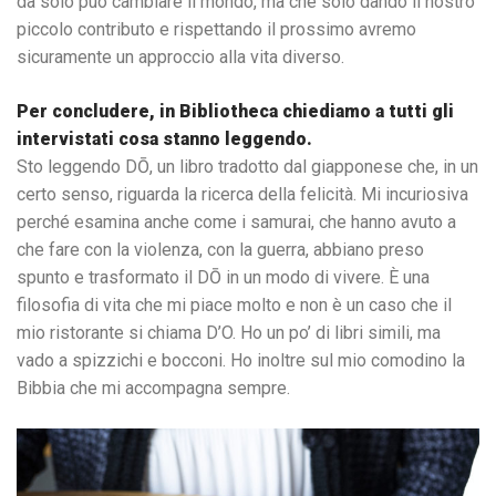
da solo può cambiare il mondo, ma che solo dando il nostro
piccolo contributo e rispettando il prossimo avremo
sicuramente un approccio alla vita diverso.
Per concludere, in Bibliotheca chiediamo a tutti gli
intervistati cosa stanno leggendo.
Sto leggendo DŌ, un libro tradotto dal giapponese che, in un
certo senso, riguarda la ricerca della felicità. Mi incuriosiva
perché esamina anche come i samurai, che hanno avuto a
che fare con la violenza, con la guerra, abbiano preso
spunto e trasformato il DŌ in un modo di vivere. È una
filosofia di vita che mi piace molto e non è un caso che il
mio ristorante si chiama D’O. Ho un po’ di libri simili, ma
vado a spizzichi e bocconi. Ho inoltre sul mio comodino la
Bibbia che mi accompagna sempre.