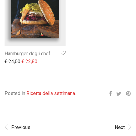
Hamburger degli chef
Il prezzo originale era: € 24,00.
Il prezzo attuale è: € 22,80.
€
24,00
€
22,80
Posted in
Ricetta della settimana
.
Previous
Next