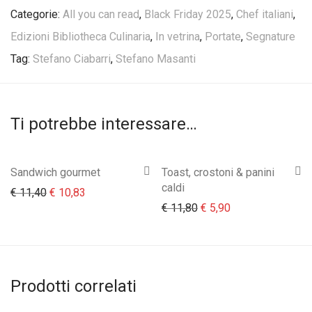
Categorie:
All you can read
,
Black Friday 2025
,
Chef italiani
,
Edizioni Bibliotheca Culinaria
,
In vetrina
,
Portate
,
Segnature
Tag:
Stefano Ciabarri
,
Stefano Masanti
Ti potrebbe interessare…
Sandwich gourmet
Toast, crostoni & panini
caldi
Il prezzo originale era: € 11,40.
Il prezzo attuale è: € 10,83.
€
11,40
€
10,83
Il prezzo originale era:
Il prezzo attuale 
€
11,80
€
5,90
Prodotti correlati