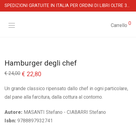
SPEDIZIONI GRATUITE IN ITALIA PER ORDINI DI LIBRI OLTRE 39 €
0
Carrello
Hamburger degli chef
Il
Il
€
24,00
€
22,80
prezzo
prezzo
originale
attuale
era:
è:
Un grande classico ripensato dallo chef in ogni particolare,
€ 24,00.
€ 22,80.
dal pane alla farcitura, dalla cottura al contorno.
Autore:
MASANTI Stefano - CIABARRI Stefano
Isbn:
9788897932741