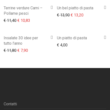
Terrine verdure Carni –
Un bel piatto di pasta
Pollame pesci
Il prezzo originale era:
Il prezzo attual
€
13,90
€
13,20
Il prezzo originale era: € 11,40.
Il prezzo attuale è: € 10,83.
€
11,40
€
10,83
Insalate 30 idee per
Un piatto di pasta
tutto l’anno
€
4,00
Il prezzo originale era: € 11,80.
Il prezzo attuale è: € 7,90.
€
11,80
€
7,90
Contatti