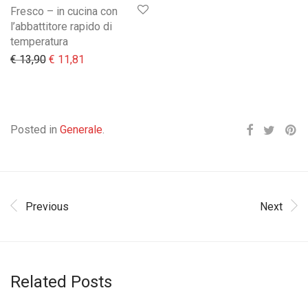
Fresco – in cucina con
l’abbattitore rapido di
temperatura
Il prezzo originale era: € 13,90.
Il prezzo attuale è: € 11,81.
€
13,90
€
11,81
Posted in
Generale
.
Previous
Next
Related Posts