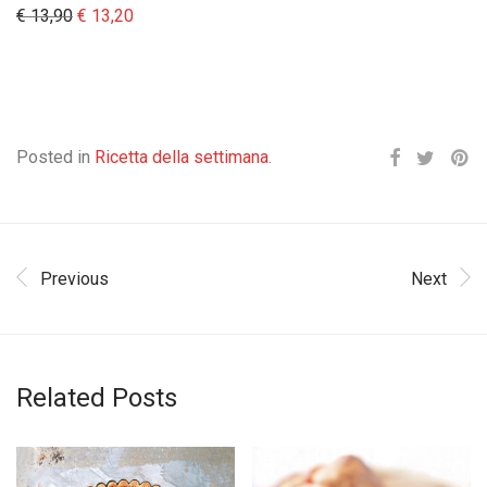
Il prezzo originale era: € 13,90.
Il prezzo attuale è: € 13,20.
€
13,90
€
13,20
Posted in
Ricetta della settimana
.
Previous
Next
Related Posts