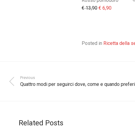
Rosso pomodoro
Il prezzo original
Il prezzo at
€
13,90
€
6,90
Posted in
Ricetta della s
Previous
Quattro modi per seguirci dove, come e quando preferi
Related Posts