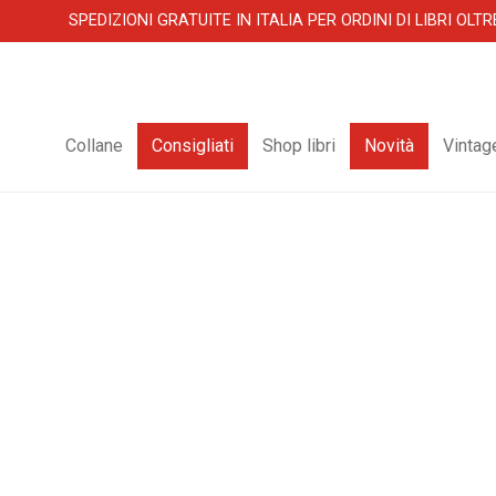
SPEDIZIONI GRATUITE IN ITALIA PER ORDINI DI LIBRI OLTR
Collane
Consigliati
Shop libri
Novità
Vintag