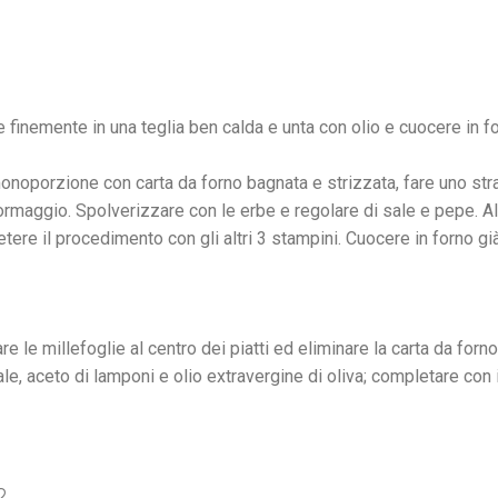
e finemente in una teglia ben calda e unta con olio e cuocere in f
oporzione con carta da forno bagnata e strizzata, fare uno stra
formaggio. Spolverizzare con le erbe e regolare di sale e pepe. Alte
tere il procedimento con gli altri 3 stampini. Cuocere in forno gi
e le millefoglie al centro dei piatti ed eliminare la carta da forno
e, aceto di lamponi e olio extravergine di oliva; completare con 