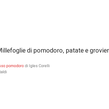
illefoglie di pomodoro, patate e grovie
sso pomodoro
di Igles Corelli
taldi