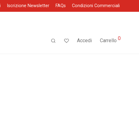
i
Iscrizione Newsletter
FAQs
Condizioni Commerciali
0
Accedi
Carrello