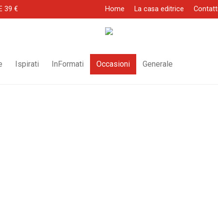
E 39 €
Home
La casa editrice
Contatt
e
Ispirati
InFormati
Occasioni
Generale