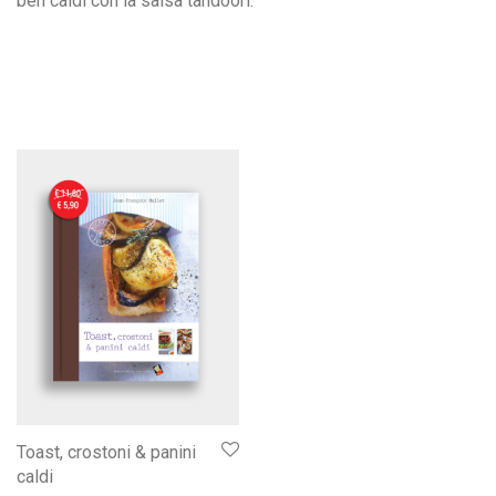
ben caldi con la salsa tandoori.
Toast, crostoni & panini
caldi