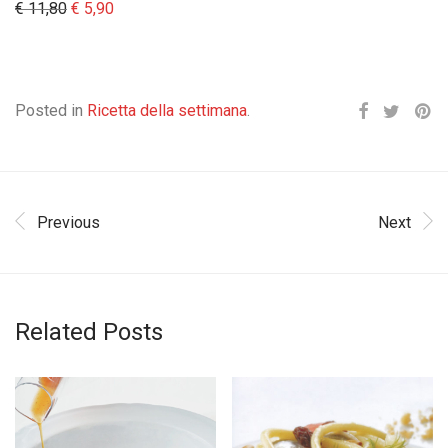
Il prezzo originale era: € 11,80.
Il prezzo attuale è: € 5,90.
€
11,80
€
5,90
Posted in
Ricetta della settimana
.
Previous
Next
Related Posts