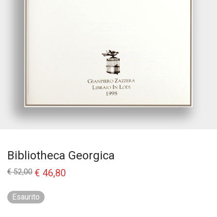
Bibliotheca Georgica
Il
Il
€
52,00
€
46,80
prezzo
prezzo
originale
attuale
era:
è:
Esaurito
€ 52,00.
€ 46,80.