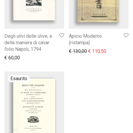
Degli ulivi delle ulive, e
Apicio Moderno
della maniera di cavar
(ristampa)
l’olio Napoli, 1794
Il prezzo originale era
Il prezzo att
€
130,00
€
110,50
€
60,00