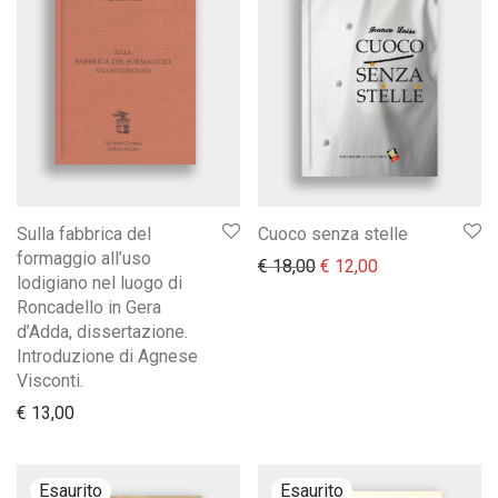
Sulla fabbrica del
Cuoco senza stelle
formaggio all’uso
Il prezzo originale era:
Il prezzo attual
€
18,00
€
12,00
lodigiano nel luogo di
Roncadello in Gera
d’Adda, dissertazione.
Introduzione di Agnese
Visconti.
€
13,00