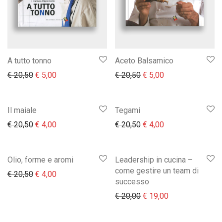
A tutto tonno
Aceto Balsamico
Il prezzo originale era: € 20,50.
Il prezzo attuale è: € 5,00.
Il prezzo originale era:
Il prezzo attuale 
€
20,50
€
5,00
€
20,50
€
5,00
Il maiale
Tegami
Il prezzo originale era: € 20,50.
Il prezzo attuale è: € 4,00.
Il prezzo originale era:
Il prezzo attuale 
€
20,50
€
4,00
€
20,50
€
4,00
Olio, forme e aromi
Leadership in cucina –
come gestire un team di
Il prezzo originale era: € 20,50.
Il prezzo attuale è: € 4,00.
€
20,50
€
4,00
successo
Il prezzo originale era:
Il prezzo attual
€
20,00
€
19,00