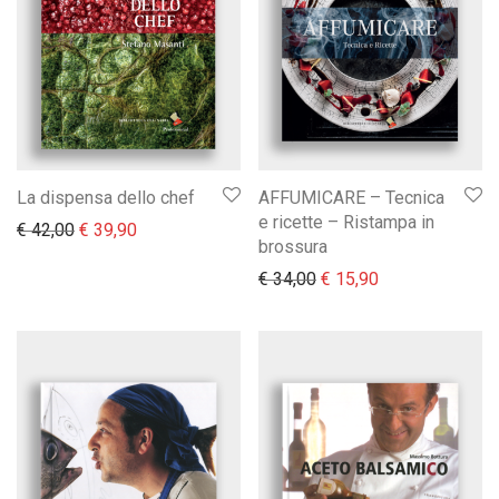
La dispensa dello chef
AFFUMICARE – Tecnica
e ricette – Ristampa in
Il prezzo originale era: € 42,00.
Il prezzo attuale è: € 39,90.
€
42,00
€
39,90
brossura
Il prezzo originale era:
Il prezzo attual
€
34,00
€
15,90