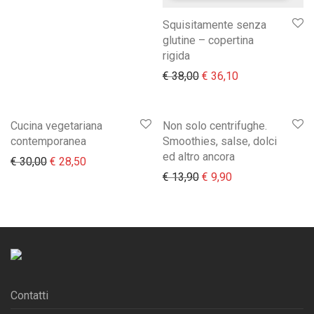
Squisitamente senza
glutine – copertina
rigida
Il prezzo originale era:
Il prezzo attual
€
38,00
€
36,10
Cucina vegetariana
Non solo centrifughe.
contemporanea
Smoothies, salse, dolci
ed altro ancora
Il prezzo originale era: € 30,00.
Il prezzo attuale è: € 28,50.
€
30,00
€
28,50
Il prezzo originale era:
Il prezzo attuale 
€
13,90
€
9,90
Contatti