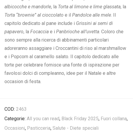
albicocche e mandorle
, la
Torta al limone e lime glassata
, la
Torta “brownie” al cioccolato
e il
Pandolce alle mele
. Il
capitolo dedicato al pane include i
Grissini ai semi di
papavero
, la
Focaccia
e i
Panbrioche all’uvetta
. Coloro che
sono sempre alla ricerca di abbinamenti particolari
adoreranno assaggiare i Croccantini di riso al marshmallow
e i Popcorn al caramello salato. Il capitolo dedicato alle
torte per celebrare fornisce una fonte di ispirazione per
favolosi dolci di compleanno, idee per il Natale e altre
occasion di festa.
COD:
2463
Categorie:
All you can read
,
Black Friday 2025
,
Fuori collana
,
Occasioni
,
Pasticceria
,
Salute - Diete speciali