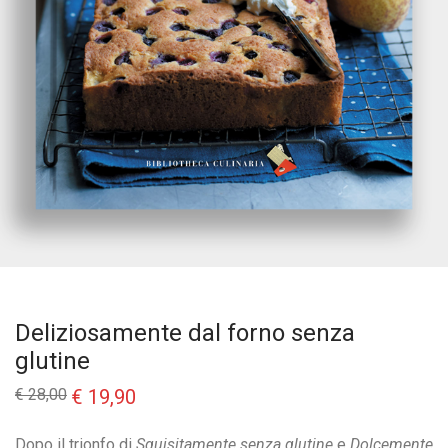
Deliziosamente dal forno senza
glutine
Il
Il
€
28,00
€
19,90
prezzo
prezzo
originale
attuale
era:
è:
Dopo il trionfo di
Squisitamente senza glutine
e
Dolcemente