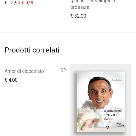
glutine – Ristampa in
Il prezzo originale era: € 13,90.
Il prezzo attuale è: € 9,90.
€
13,90
€
9,90
brossura
€
32,00
Prodotti correlati
Amor di cioccolato
€
4,00