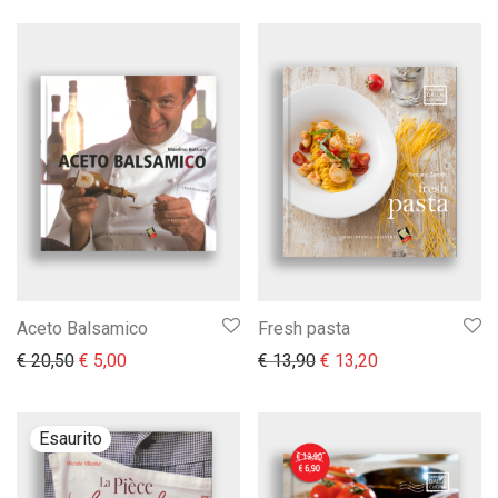
Aceto Balsamico
Fresh pasta
Il prezzo originale era: € 20,50.
Il prezzo attuale è: € 5,00.
Il prezzo originale era:
Il prezzo attual
€
20,50
€
5,00
€
13,90
€
13,20