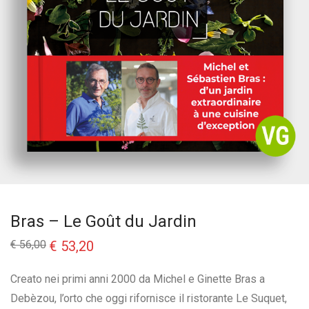
Bras – Le Goût du Jardin
Il
Il
€
56,00
€
53,20
prezzo
prezzo
originale
attuale
era:
è:
Creato nei primi anni 2000 da Michel e Ginette Bras a
€ 56,00.
€ 53,20.
Debèzou, l’orto che oggi rifornisce il ristorante Le Suquet,