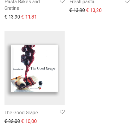
Pasta Bakes and
Fresh pasta
Gratins
Il prezzo originale era:
Il prezzo attual
€
13,90
€
13,20
Il prezzo originale era: € 13,90.
Il prezzo attuale è: € 11,81.
€
13,90
€
11,81
The Good Grape
Il prezzo originale era: € 22,00.
Il prezzo attuale è: € 10,00.
€
22,00
€
10,00