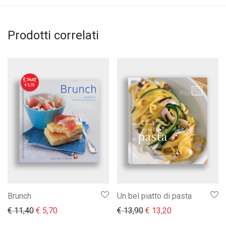
Prodotti correlati
Brunch
Un bel piatto di pasta
Il prezzo originale era: € 11,40.
Il prezzo attuale è: € 5,70.
Il prezzo originale era:
Il prezzo attual
€
11,40
€
5,70
€
13,90
€
13,20