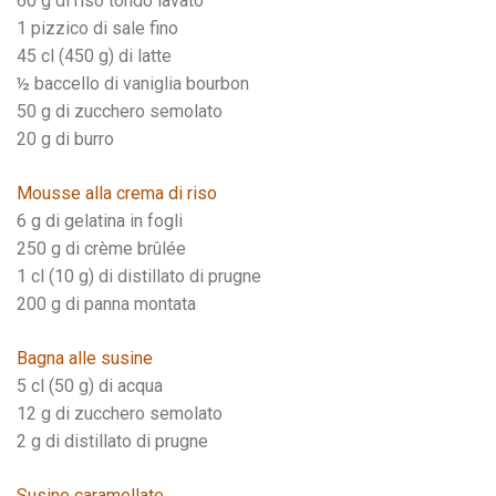
60 g di riso tondo lavato
1 pizzico di sale fino
45 cl (450 g) di latte
½ baccello di vaniglia bourbon
50 g di zucchero semolato
20 g di burro
Mousse alla crema di riso
6 g di gelatina in fogli
250 g di crème brûlée
1 cl (10 g) di distillato di prugne
200 g di panna montata
Bagna alle susine
5 cl (50 g) di acqua
12 g di zucchero semolato
2 g di distillato di prugne
Susine caramellate