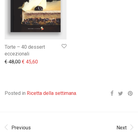
Torte – 40 dessert
eccezionali
Il prezzo originale era: € 48,00.
Il prezzo attuale è: € 45,60.
€
48,00
€
45,60
Posted in
Ricetta della settimana
.
Previous
Next