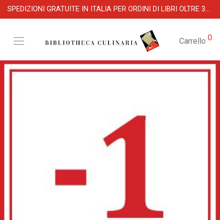
SPEDIZIONI GRATUITE IN ITALIA PER ORDINI DI LIBRI OLTRE 39 €
0
Carrello