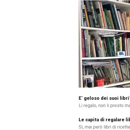
E’ geloso dei suoi libri
Li regalo, non li presto ma
Le capita di regalare li
Sì, mai però libri di ricett