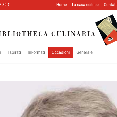
E 39 €
Home
La casa editrice
Contatt
e
Ispirati
InFormati
Occasioni
Generale