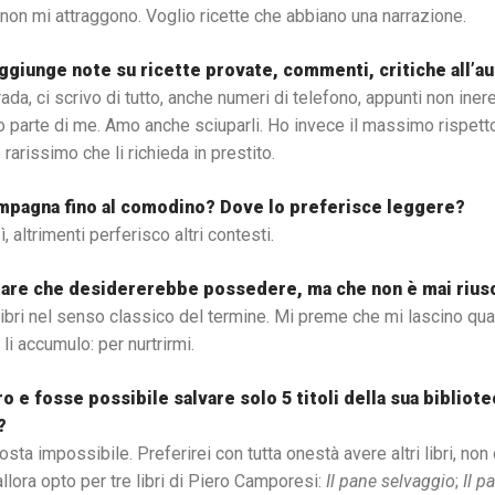
non mi attraggono. Voglio ricette che abbiano una narrazione.
Aggiunge note su ricette provate, commenti, critiche all’a
trada, ci scrivo di tutto, anche numeri di telefono, appunti non ineren
 parte di me. Amo anche sciuparli. Ho invece il massimo rispetto ve
arissimo che li richieda in prestito.
ccompagna fino al comodino? Dove lo preferisce leggere?
ì, altrimenti perferisco altri contesti.
olare che desidererebbe possedere, ma che non è mai riusc
libri nel senso classico del termine. Mi preme che mi lascino qu
li accumulo: per nurtrirmi.
 e fosse possibile salvare solo 5 titoli della sua biblioteca
?
sta impossibile. Preferirei con tutta onestà avere altri libri, non
allora opto per tre libri di Piero Camporesi:
Il pane selvaggio
;
Il p