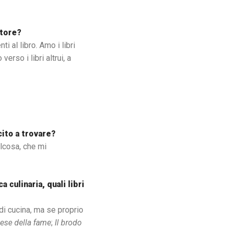
utore?
ti al libro. Amo i libri
rso i libri altrui, a
ito a trovare?
alcosa, che mi
 culinaria, quali libri
 di cucina, ma se proprio
aese della fame
;
Il brodo