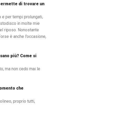
permette di trovare un
 e per tempi prolungati,
custodisco in molte mie
 del riposo. Nonostante
 forse è anche l’occasione,
essano più? Come si
sto, ma non cedo mai le
 momento che
lineo, proprio tutti,