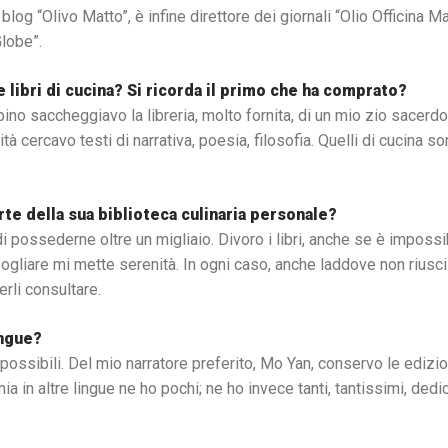
blog “Olivo Matto”, è infine direttore dei giornali “Olio Officina Ma
Globe”.
e libri di cucina? Si ricorda il primo che ha comprato?
no saccheggiavo la libreria, molto fornita, di un mio zio sacerdot
à cercavo testi di narrativa, poesia, filosofia. Quelli di cucina so
te della sua biblioteca culinaria personale?
 possederne oltre un migliaio. Divoro i libri, anche se è impossibil
ogliare mi mette serenità. In ogni caso, anche laddove non riusci
rli consultare.
ingue?
mpossibili. Del mio narratore preferito, Mo Yan, conservo le edizion
ia in altre lingue ne ho pochi; ne ho invece tanti, tantissimi, dedica