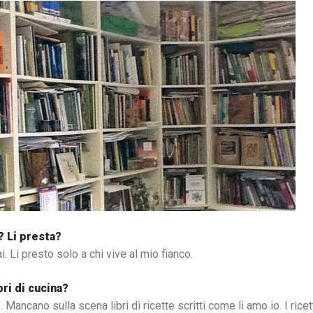
? Li presta?
i. Li presto solo a chi vive al mio fianco.
bri di cucina?
e. Mancano sulla scena libri di ricette scritti come li amo io. I ricet