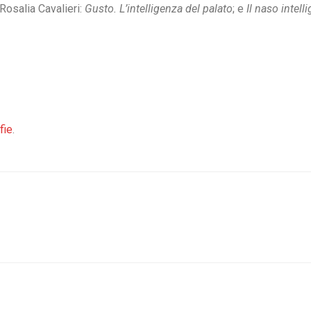
i Rosalia Cavalieri:
Gusto. L’intelligenza del palato
; e
Il naso intell
fie
.