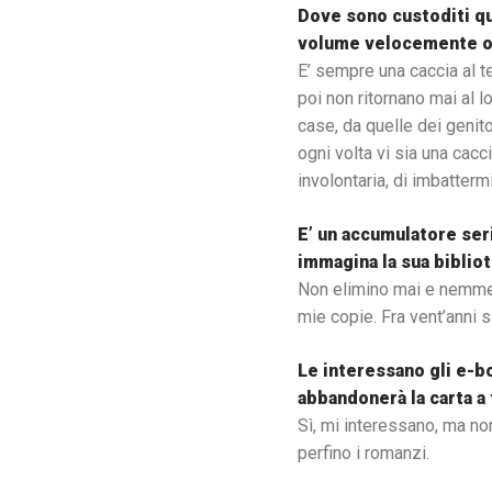
Dove sono custoditi qu
volume velocemente op
E’ sempre una caccia al t
poi non ritornano mai al l
case, da quelle dei genitor
ogni volta vi sia una cacci
involontaria, di imbattermi 
E’ un accumulatore ser
immagina la sua bibliot
Non elimino mai e nemmeno 
mie copie. Fra vent’anni s
Le interessano gli e-b
abbandonerà la carta a 
Sì, mi interessano, ma non
perfino i romanzi.