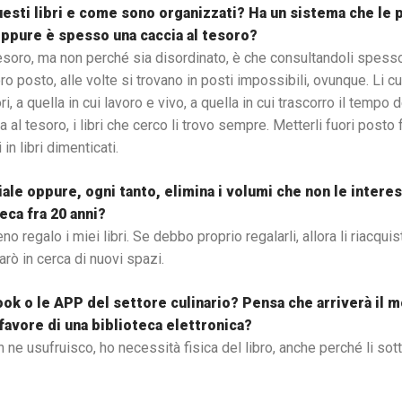
esti libri e come sono organizzati? Ha un sistema che le 
pure è spesso una caccia al tesoro?
esoro, ma non perché sia disordinato, è che consultandoli spesso
oro posto, alle volte si trovano in posti impossibili, ovunque. Li 
i, a quella in cui lavoro e vivo, a quella in cui trascorro il tempo
a al tesoro, i libri che cerco li trovo sempre. Metterli fuori posto
in libri dimenticati.
iale oppure, ogni tanto, elimina i volumi che non le inter
eca fra 20 anni?
regalo i miei libri. Se debbo proprio regalarli, allora li riacqui
arò in cerca di nuovi spazi.
ook o le APP del settore culinario? Pensa che arriverà il
favore di una biblioteca elettronica?
 ne usufruisco, ho necessità fisica del libro, anche perché li sotto