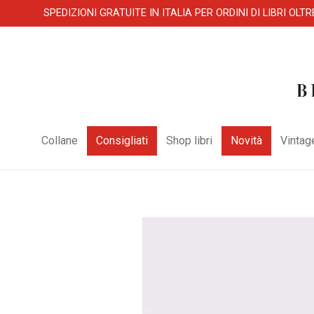
SPEDIZIONI GRATUITE IN ITALIA PER ORDINI DI LIBRI OLTR
Collane
Consigliati
Shop libri
Novità
Vintag