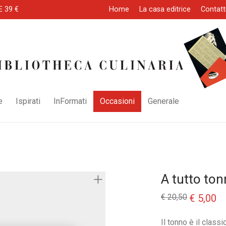
E 39 €
Home
La casa editrice
Contatt
e
Ispirati
InFormati
Occasioni
Generale
A tutto to
Il
Il
€
20,50
€
5,00
prezzo
pr
originale
at
era:
è:
Il tonno è il clas