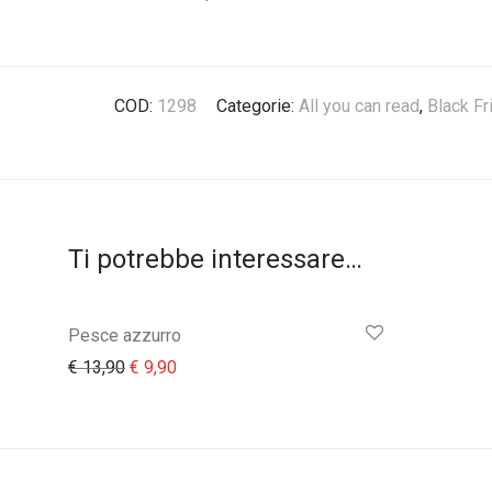
COD:
1298
Categorie:
All you can read
,
Black Fr
Ti potrebbe interessare…
Pesce azzurro
Il prezzo originale era: € 13,90.
Il prezzo attuale è: € 9,90.
€
13,90
€
9,90