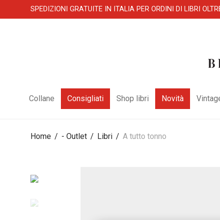
SPEDIZIONI GRATUITE IN ITALIA PER ORDINI DI LIBRI OLTR
Collane
Consigliati
Shop libri
Novità
Vintag
Home
/
- Outlet
/
Libri
/
A tutto tonno