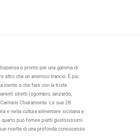
n dispensa e pronto per una gamma di
re altro che un anemico trancio. È più
a niente a che fare con la triste
parenti stretti (sgombro, lanzardo,
 di Carmelo Chiaramonte. Le sue 28
a e nella cultura alimentare siciliana e
o quarto può fornire piatti gustosissimi.
 sue ricette di una profonda conoscenza