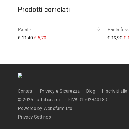
Prodotti correlati
Patate
Pasta fres
Il prezzo originale era: € 11,40.
Il prezzo attuale è: € 5,70.
Il 
€
11,40
€
5,70
€
13,90
€
1
Contatti
Privacy e Sicurezza
Blog
| Iscriviti all
© 2026 La Tribuna s.r.l. - P.IVA 01702840180
Powered by
Websfarm Ltd
Privacy Settings