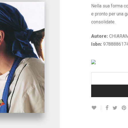
€ 20,50.
€ 5
Nella sua forma co
e pronto per una 
consolidate.
Autore:
CHIARAM
Isbn:
978888617