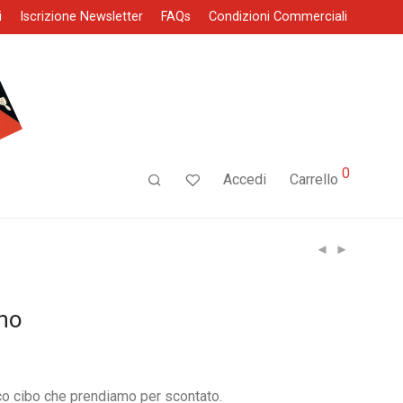
i
Iscrizione Newsletter
FAQs
Condizioni Commerciali
0
Accedi
Carrello
nno
ezzo
tuale
sico cibo che prendiamo per scontato.