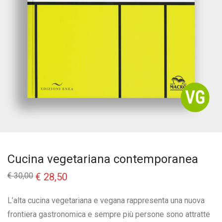
Cucina vegetariana contemporanea
Il
Il
€
30,00
€
28,50
prezzo
prezzo
originale
attuale
era:
è:
L’alta cucina vegetariana e vegana rappresenta una nuova
€ 30,00.
€ 28,50.
frontiera gastronomica e sempre più persone sono attratte