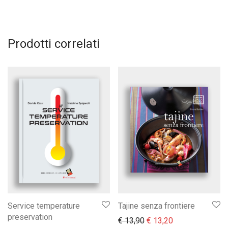
Prodotti correlati
Service temperature
Tajine senza frontiere
preservation
Il prezzo originale era:
Il prezzo attual
€
13,90
€
13,20