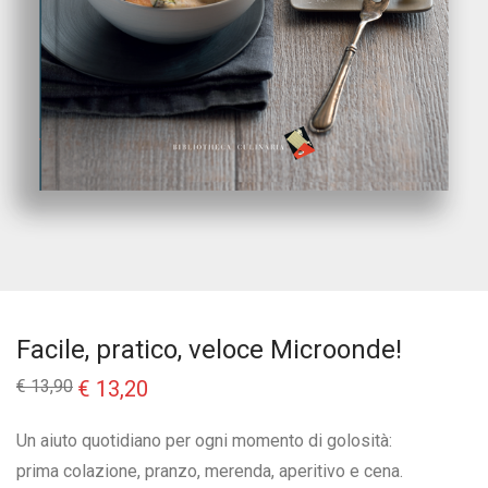
Facile, pratico, veloce Microonde!
Il
Il
€
13,90
€
13,20
prezzo
prezzo
originale
attuale
era:
è:
Un aiuto quotidiano per ogni momento di golosità:
€ 13,90.
€ 13,20.
prima colazione, pranzo, merenda, aperitivo e cena.