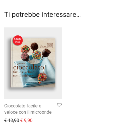
Ti potrebbe interessare…
Cioccolato facile e
veloce con il microonde
Il prezzo originale era: € 13,90.
Il prezzo attuale è: € 9,90.
€
13,90
€
9,90