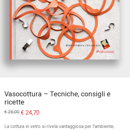
Vasocottura – Tecniche, consigli e
ricette
Il
Il
€
26,00
€
24,70
prezzo
prezzo
originale
attuale
era:
è:
La cottura in vetro si rivela vantaggiosa per l’ambiente,