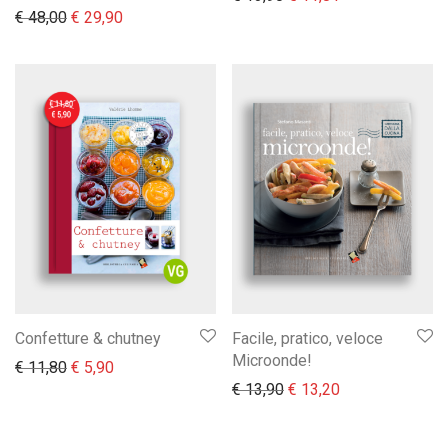
Il prezzo originale era: € 48,00.
Il prezzo attuale è: € 29,90.
€
48,00
€
29,90
Confetture & chutney
Facile, pratico, veloce
Microonde!
Il prezzo originale era: € 11,80.
Il prezzo attuale è: € 5,90.
€
11,80
€
5,90
Il prezzo originale era:
Il prezzo attual
€
13,90
€
13,20