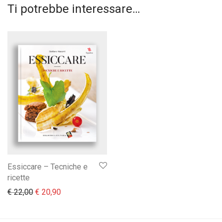
Ti potrebbe interessare…
Essiccare – Tecniche e
ricette
Il prezzo originale era: € 22,00.
Il prezzo attuale è: € 20,90.
€
22,00
€
20,90