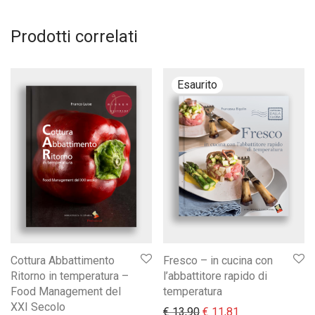
Prodotti correlati
Cottura Abbattimento
Fresco – in cucina con
Ritorno in temperatura –
l’abbattitore rapido di
Food Management del
temperatura
XXI Secolo
Il prezzo originale era:
Il prezzo attual
€
13,90
€
11,81