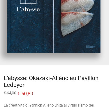
L’abysse: Okazaki-Alléno au Pavillon
Ledoyen
Il
Il
€
64,00
€
60,80
prezzo
prezzo
originale
attuale
era:
è:
La creatività di Yannick Alléno unita al virtuosismo del
€ 64,00.
€ 60,80.