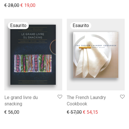
Il prezzo originale era: € 28,00.
Il prezzo attuale è: € 19,00.
€
28,00
€
19,00
Le grand livre du
The French Laundry
snacking
Cookbook
Il prezzo originale era:
Il prezzo attual
€
56,00
€
57,00
€
54,15