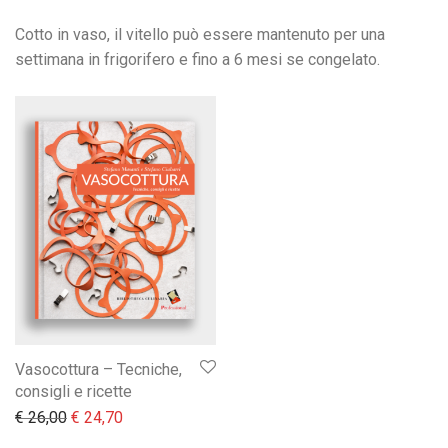
Cotto in vaso, il vitello può essere mantenuto per una
settimana in frigorifero e fino a 6 mesi se congelato.
Vasocottura – Tecniche,
consigli e ricette
Il prezzo originale era: € 26,00.
Il prezzo attuale è: € 24,70.
€
26,00
€
24,70