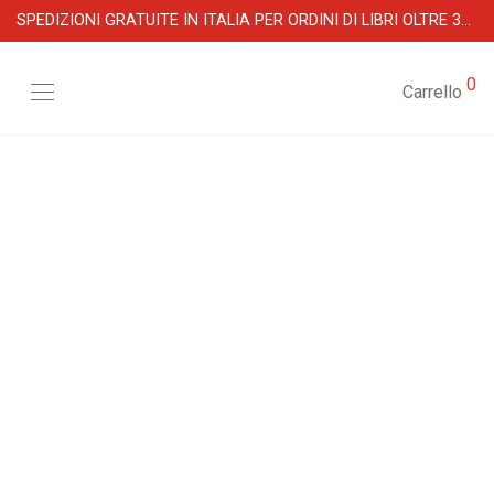
SPEDIZIONI GRATUITE IN ITALIA PER ORDINI DI LIBRI OLTRE 39 €
0
Carrello